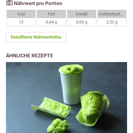
Nährwert pro Portion
kcal
Fett
Eiweiß
Kohlenhydrate
13
0,44 g
0,00 g
2,52 g
Detaillierte Nährwertinfos
ÄHNLICHE REZEPTE