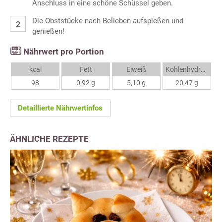
Anschluss in eine schöne Schüssel geben.
Die Obststücke nach Belieben aufspießen und
genießen!
Nährwert pro Portion
kcal
Fett
Eiweiß
Kohlenhydrate
98
0,92 g
5,10 g
20,47 g
Detaillierte Nährwertinfos
ÄHNLICHE REZEPTE