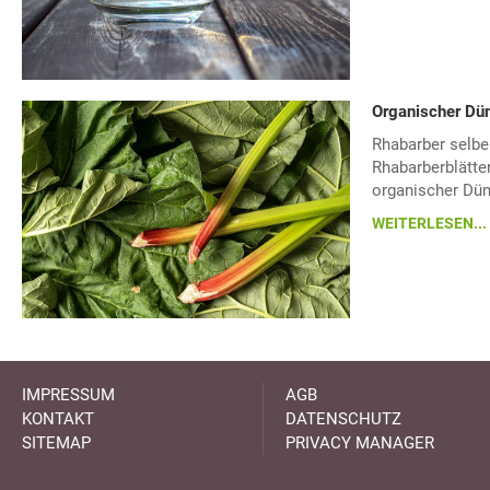
Organischer Dün
Rhabarber selber
Rhabarberblätter
organischer Dün
WEITERLESEN...
IMPRESSUM
AGB
KONTAKT
DATENSCHUTZ
SITEMAP
PRIVACY MANAGER