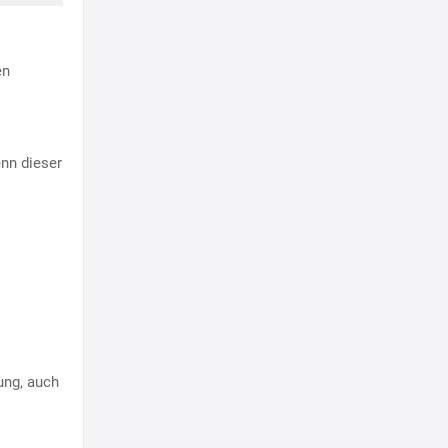
en
enn dieser
ung, auch