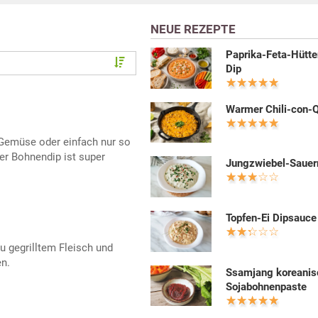
NEUE REZEPTE
Paprika-Feta-Hütt
Dip
Warmer Chili-con-
 Gemüse oder einfach nur so
er Bohnendip ist super
Jungzwiebel-Sauer
Topfen-Ei Dipsauce
 gegrilltem Fleisch und
n.
Ssamjang koreanis
Sojabohnenpaste