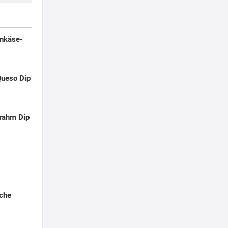
enkäse-
Queso Dip
rahm Dip
che