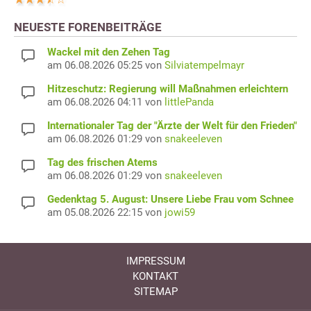
NEUESTE FORENBEITRÄGE
Wackel mit den Zehen Tag
am 06.08.2026 05:25 von
Silviatempelmayr
Hitzeschutz: Regierung will Maßnahmen erleichtern
am 06.08.2026 04:11 von
littlePanda
Internationaler Tag der "Ärzte der Welt für den Frieden"
am 06.08.2026 01:29 von
snakeeleven
Tag des frischen Atems
am 06.08.2026 01:29 von
snakeeleven
Gedenktag 5. August: Unsere Liebe Frau vom Schnee
am 05.08.2026 22:15 von
jowi59
IMPRESSUM
KONTAKT
SITEMAP