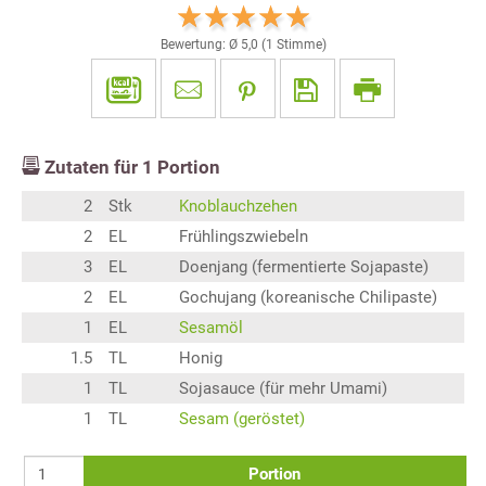
Bewertung: Ø
5,0
(
1
Stimme)
Zutaten für
1
Portion
2
Stk
Knoblauchzehen
2
EL
Frühlingszwiebeln
3
EL
Doenjang (fermentierte Sojapaste)
2
EL
Gochujang (koreanische Chilipaste)
1
EL
Sesamöl
1.5
TL
Honig
1
TL
Sojasauce (für mehr Umami)
1
TL
Sesam (geröstet)
Portion