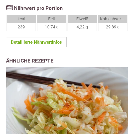
Nährwert pro Portion
kcal
Fett
Eiweiß
Kohlenhydrate
239
10,74 g
4,22 g
29,89 g
Detaillierte Nährwertinfos
ÄHNLICHE REZEPTE