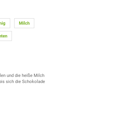
mig
Milch
hten
len und die heiße Milch
bis sich die Schokolade