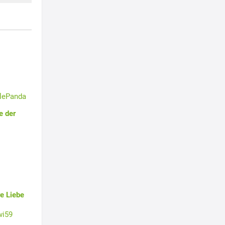
tlePanda
e der
e Liebe
wi59