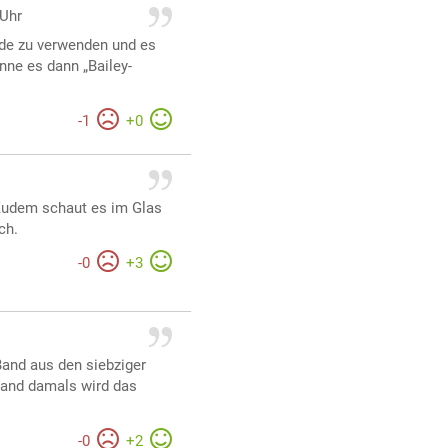
 Uhr
de zu verwenden und es
ne es dann „Bailey-
-
1
+
0
 Zudem schaut es im Glas
ch.
-
0
+
3
Band aus den siebziger
Band damals wird das
-
0
+
2