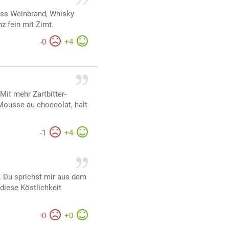
uss Weinbrand, Whisky
z fein mit Zimt.
-
0
+
4
Mit mehr Zartbitter-
Mousse au choccolat, halt
-
1
+
4
h. Du sprichst mir aus dem
diese Köstlichkeit
-
0
+
0