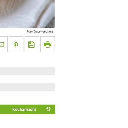
Foto Gutekueche.at
Kochansicht