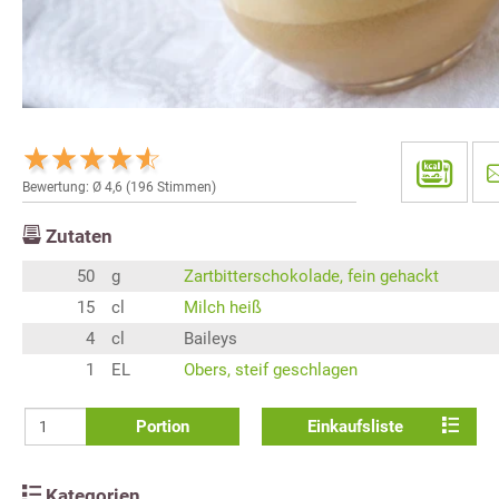
Bewertung: Ø
4,6
(
196
Stimmen)
Zutaten
50
g
Zartbitterschokolade, fein gehackt
15
cl
Milch heiß
4
cl
Baileys
1
EL
Obers, steif geschlagen
Portion
Einkaufsliste
Kategorien