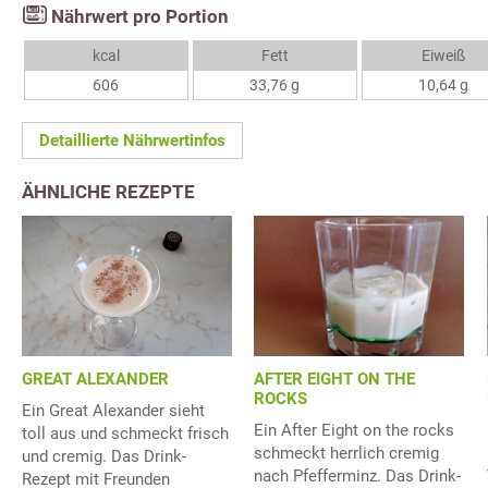
Nährwert pro Portion
kcal
Fett
Eiweiß
606
33,76 g
10,64 g
Detaillierte Nährwertinfos
ÄHNLICHE REZEPTE
GREAT ALEXANDER
AFTER EIGHT ON THE
ROCKS
Ein Great Alexander sieht
Ein After Eight on the rocks
toll aus und schmeckt frisch
schmeckt herrlich cremig
und cremig. Das Drink-
nach Pfefferminz. Das Drink-
Rezept mit Freunden