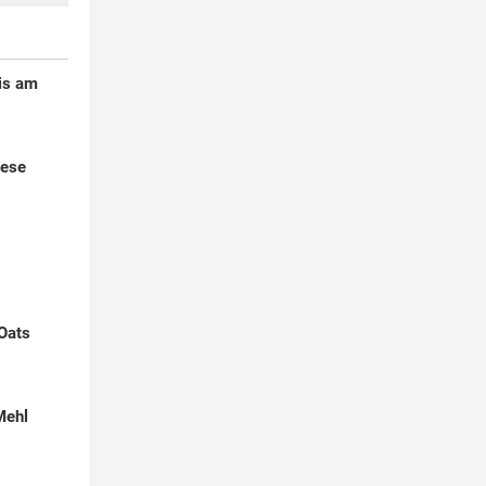
is am
nese
 Oats
Mehl