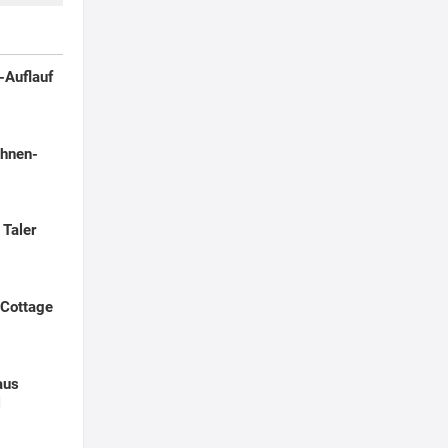
-Auflauf
hnen-
 Taler
 Cottage
aus
l