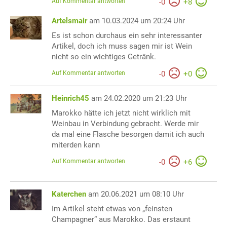
Auf Kommentar antworten
-
0
+
8
Artelsmair
am 10.03.2024 um 20:24 Uhr
Es ist schon durchaus ein sehr interessanter
Artikel, doch ich muss sagen mir ist Wein
nicht so ein wichtiges Getränk.
Auf Kommentar antworten
-
0
+
0
Heinrich45
am 24.02.2020 um 21:23 Uhr
Marokko hätte ich jetzt nicht wirklich mit
Weinbau in Verbindung gebracht. Werde mir
da mal eine Flasche besorgen damit ich auch
miterden kann
Auf Kommentar antworten
-
0
+
6
Katerchen
am 20.06.2021 um 08:10 Uhr
Im Artikel steht etwas von „feinsten
Champagner“ aus Marokko. Das erstaunt