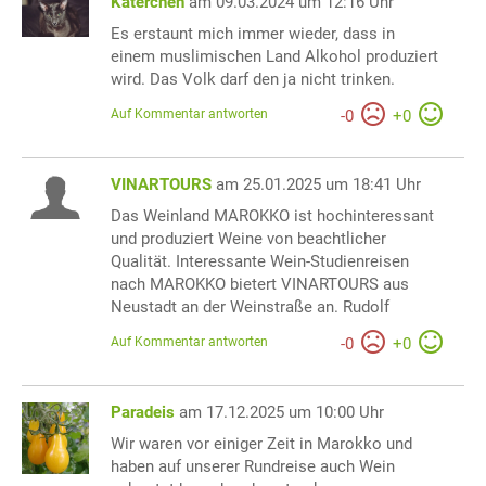
Katerchen
am 09.03.2024 um 12:16 Uhr
Es erstaunt mich immer wieder, dass in
einem muslimischen Land Alkohol produziert
wird. Das Volk darf den ja nicht trinken.
Auf Kommentar antworten
-
0
+
0
VINARTOURS
am 25.01.2025 um 18:41 Uhr
Das Weinland MAROKKO ist hochinteressant
und produziert Weine von beachtlicher
Qualität. Interessante Wein-Studienreisen
nach MAROKKO bietert VINARTOURS aus
Neustadt an der Weinstraße an. Rudolf
Auf Kommentar antworten
-
0
+
0
Paradeis
am 17.12.2025 um 10:00 Uhr
Wir waren vor einiger Zeit in Marokko und
haben auf unserer Rundreise auch Wein