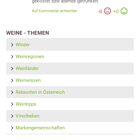
gekostet bzw abends getrunken.
Auf Kommentar antworten
-
0
+
0
WEINE - THEMEN
Winzer
Weinregionen
Weinländer
Weinwissen
Rebsorten in Österreich
Weintipps
Vinotheken
Markengemeinschaften