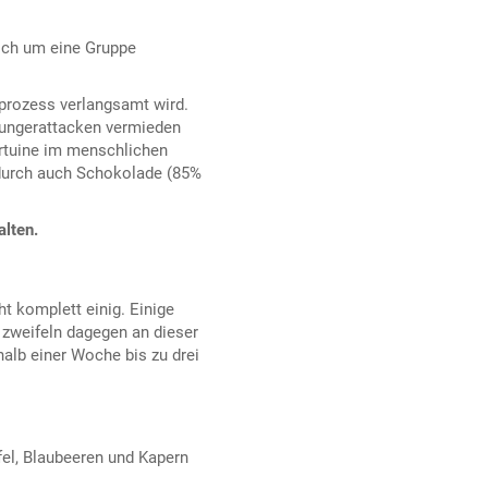
sich um eine Gruppe
sprozess verlangsamt wird.
ßhungerattacken vermieden
irtuine im menschlichen
ndurch auch Schokolade (85%
alten.
ht komplett einig. Einige
 zweifeln dagegen an dieser
alb einer Woche bis zu drei
fel, Blaubeeren und Kapern