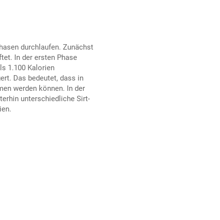
Phasen durchlaufen. Zunächst
tet. In der ersten Phase
ls 1.100 Kalorien
rt. Das bedeutet, dass in
men werden können. In der
erhin unterschiedliche Sirt-
ien.