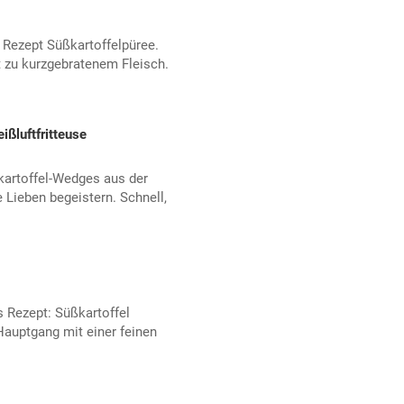
es Rezept Süßkartoffelpüree.
t zu kurzgebratenem Fleisch.
ßluftfritteuse
artoffel-Wedges aus der
e Lieben begeistern. Schnell,
s Rezept: Süßkartoffel
Hauptgang mit einer feinen