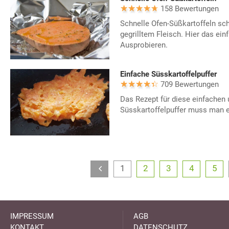
158 Bewertungen
Schnelle Ofen-Süßkartoffeln sc
gegrilltem Fleisch. Hier das ei
Ausprobieren.
Einfache Süsskartoffelpuffer
709 Bewertungen
Das Rezept für diese einfachen 
Süsskartoffelpuffer muss man e
1
2
3
4
5
IMPRESSUM
AGB
KONTAKT
DATENSCHUTZ