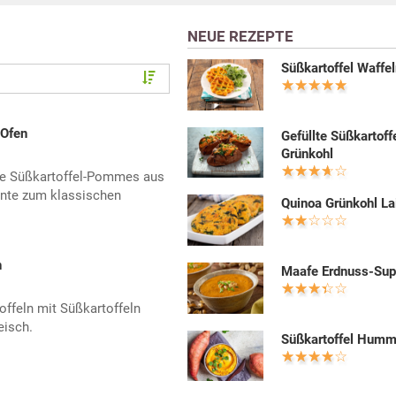
NEUE REZEPTE
Süßkartoffel Waffe
 Ofen
Gefüllte Süßkartoff
Grünkohl
ese Süßkartoffel-Pommes aus
ante zum klassischen
Quinoa Grünkohl L
n
Maafe Erdnuss-Su
offeln mit Süßkartoffeln
eisch.
Süßkartoffel Hum