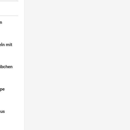
ln
eln mit
aibchen
ppe
mus