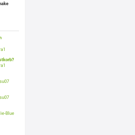
hake
n
ra1
stkorb?
ra1
su07
su07
lie-Blue