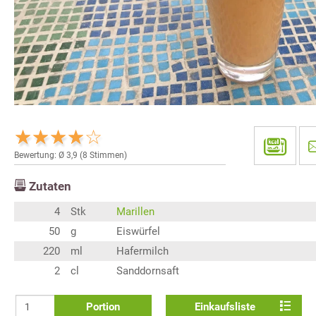
Bewertung: Ø
3,9
(
8
Stimmen)
Zutaten
4
Stk
Marillen
50
g
Eiswürfel
220
ml
Hafermilch
2
cl
Sanddornsaft
Portion
Einkaufsliste