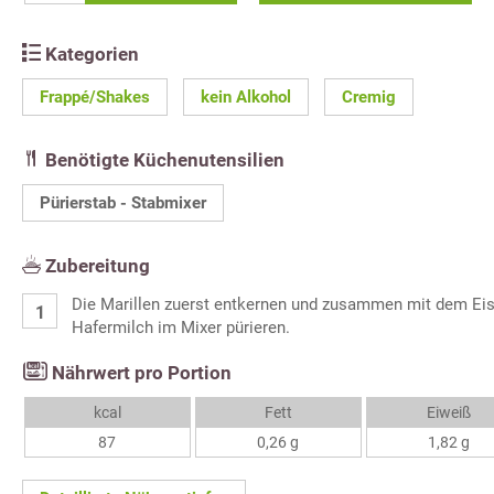
Kategorien
Frappé/Shakes
kein Alkohol
Cremig
Benötigte Küchenutensilien
Pürierstab - Stabmixer
Zubereitung
Die Marillen zuerst entkernen und zusammen mit dem Eis
Hafermilch im Mixer pürieren.
Nährwert pro Portion
kcal
Fett
Eiweiß
87
0,26 g
1,82 g