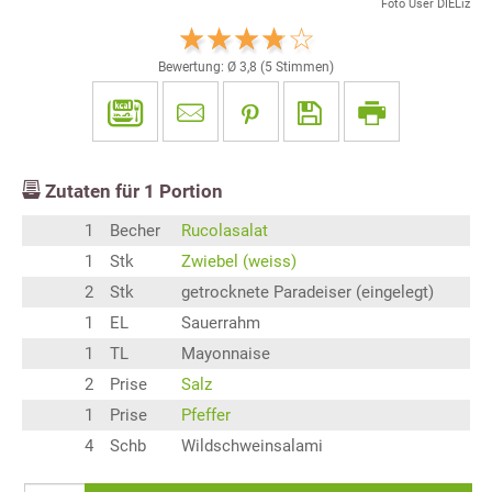
Foto User DIELiz
Bewertung: Ø
3,8
(
5
Stimmen)
Zutaten für
1
Portion
1
Becher
Rucolasalat
1
Stk
Zwiebel (weiss)
2
Stk
getrocknete Paradeiser (eingelegt)
1
EL
Sauerrahm
1
TL
Mayonnaise
2
Prise
Salz
1
Prise
Pfeffer
4
Schb
Wildschweinsalami