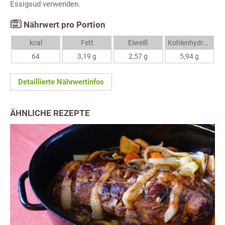
Essigsud verwenden.
Nährwert pro Portion
kcal
Fett
Eiweiß
Kohlenhydrate
64
3,19 g
2,57 g
5,94 g
Detaillierte Nährwertinfos
ÄHNLICHE REZEPTE