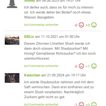
Smiley
am 06.08.2025 um 14:07 Uhr
Ich denke auch, dass es für mich zu intensiv
ist. Ich werde daher bei Bedarf noch etwas
Wasser dazugeben.
Auf Kommentar antworten
-
0
+
0
DIELiz
am 11.10.2021 um 01:50 Uhr
Diesen Zitronen Limetten Slush werde ich
dann doch süssen. Mit Staubzucker? Mit
Honig? Gemahlener Rohrzucker? ich bin noch
unentschlossen
Auf Kommentar antworten
-
0
+
1
Katerchen
am 21.09.2024 um 19:17 Uhr
Ich würde Staubzucker nehmen und mit dem
Saft vermischen. Dann erst einfrieren und zu
einem Slush verarbeiten. Nachträglich
Zuckern geht nicht so gut.
Auf Kommentar antworten
-
1
+
0