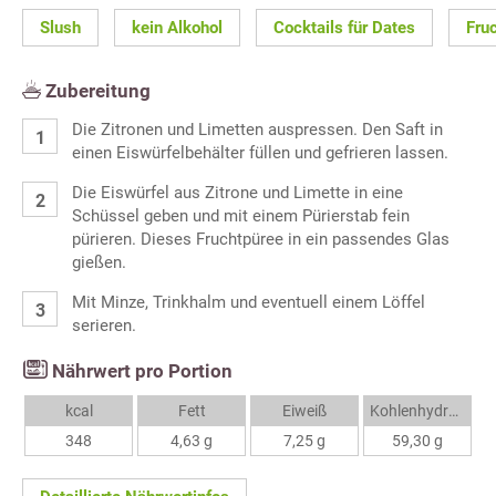
Slush
kein Alkohol
Cocktails für Dates
Fru
Zubereitung
Die Zitronen und Limetten auspressen. Den Saft in
einen Eiswürfelbehälter füllen und gefrieren lassen.
Die Eiswürfel aus Zitrone und Limette in eine
Schüssel geben und mit einem Pürierstab fein
pürieren. Dieses Fruchtpüree in ein passendes Glas
gießen.
Mit Minze, Trinkhalm und eventuell einem Löffel
serieren.
Nährwert pro Portion
kcal
Fett
Eiweiß
Kohlenhydrate
348
4,63 g
7,25 g
59,30 g