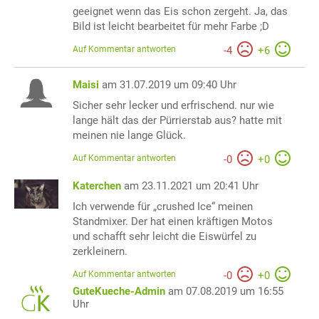
geeignet wenn das Eis schon zergeht. Ja, das
Bild ist leicht bearbeitet für mehr Farbe ;D
Auf Kommentar antworten
-
4
+
6
Maisi
am 31.07.2019 um 09:40 Uhr
Sicher sehr lecker und erfrischend. nur wie
lange hält das der Pürrierstab aus? hatte mit
meinen nie lange Glück.
Auf Kommentar antworten
-
0
+
0
Katerchen
am 23.11.2021 um 20:41 Uhr
Ich verwende für „crushed Ice“ meinen
Standmixer. Der hat einen kräftigen Motos
und schafft sehr leicht die Eiswürfel zu
zerkleinern.
Auf Kommentar antworten
-
0
+
0
GuteKueche-Admin
am 07.08.2019 um 16:55
Uhr