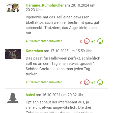
Hermine_Rumpfmüller
am 28.10.2024 um
20:23 Uhr
Irgendwie hat das Teil einen gewissen
Ekelfaktor, auch wenn er bestimmt ganz gut
schmeckt. Trotzdem, das Auge trinkt auch
mit..
Auf Kommentar antworten
-
0
+
1
Katerchen
am 17.10.2025 um 15:59 Uhr
Das passt für Halloween perfekt, schließlich
soll es an dem Tag einen etwas „gruseln“.
Schöne Cocktails kann man jeden Tag
trinken.
Auf Kommentar antworten
-
0
+
1
hubsi
am 16.10.2024 um 20:32 Uhr
Optisch schaut der interessant aus, ja
vielleicht etwas ungewöhnlich. Die drei
Zutaten habe ich zu Hause und werde es