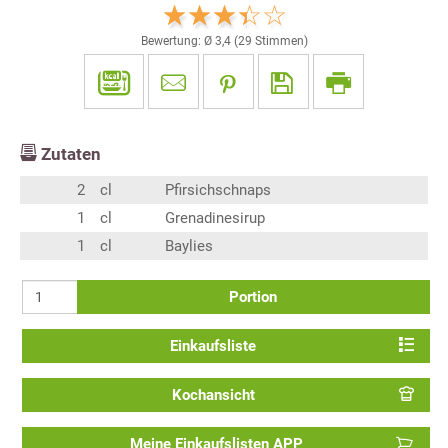
Bewertung: Ø
3,4
(
29
Stimmen)
Zutaten
2
cl
Pfirsichschnaps
1
cl
Grenadinesirup
1
cl
Baylies
Portion
Einkaufsliste
Kochansicht
Meine Einkaufslisten APP