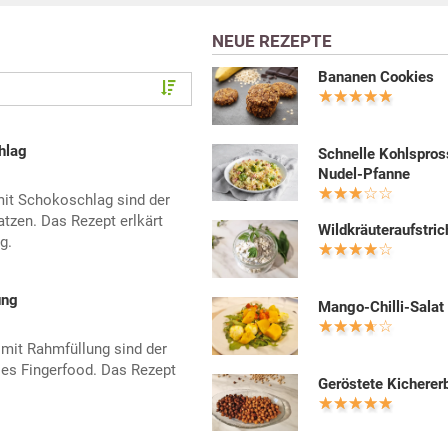
NEUE REZEPTE
Bananen Cookies
hlag
Schnelle Kohlspros
Nudel-Pfanne
mit Schokoschlag sind der
tzen. Das Rezept erlkärt
Wildkräuteraufstric
g.
ung
Mango-Chilli-Salat
 mit Rahmfüllung sind der
ales Fingerfood. Das Rezept
Geröstete Kicherer