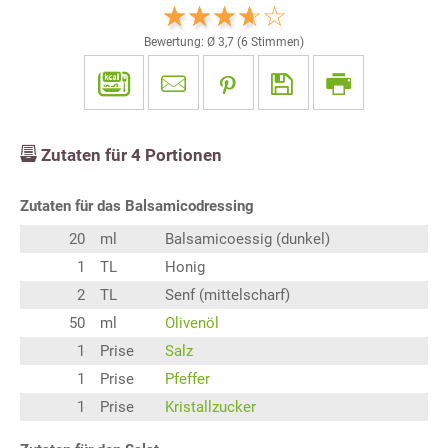
Bewertung: Ø
3,7
(
6
Stimmen)
Zutaten für
4
Portionen
Zutaten für das Balsamicodressing
20
ml
Balsamicoessig (dunkel)
1
TL
Honig
2
TL
Senf (mittelscharf)
50
ml
Olivenöl
1
Prise
Salz
1
Prise
Pfeffer
1
Prise
Kristallzucker