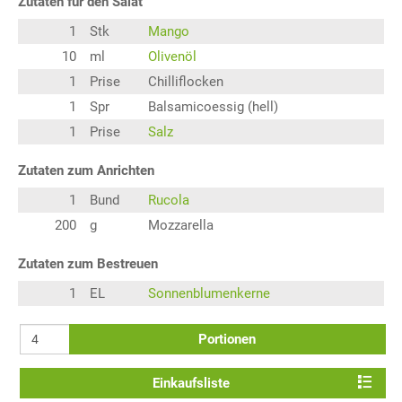
Zutaten für den Salat
1
Stk
Mango
10
ml
Olivenöl
1
Prise
Chilliflocken
1
Spr
Balsamicoessig (hell)
1
Prise
Salz
Zutaten zum Anrichten
1
Bund
Rucola
200
g
Mozzarella
Zutaten zum Bestreuen
1
EL
Sonnenblumenkerne
Portionen
Einkaufsliste