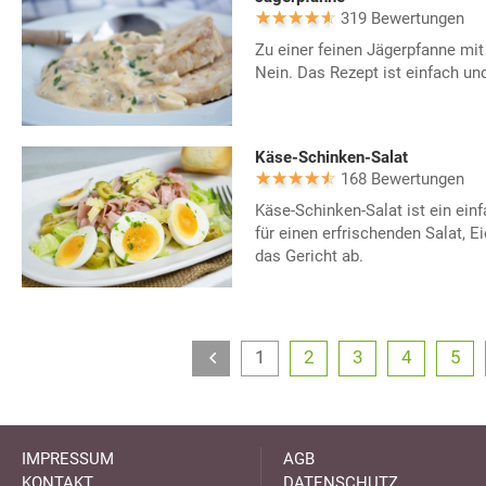
319 Bewertungen
Zu einer feinen Jägerpfanne mit
Nein. Das Rezept ist einfach und
Käse-Schinken-Salat
168 Bewertungen
Käse-Schinken-Salat ist ein ein
für einen erfrischenden Salat, E
das Gericht ab.
1
2
3
4
5
IMPRESSUM
AGB
KONTAKT
DATENSCHUTZ