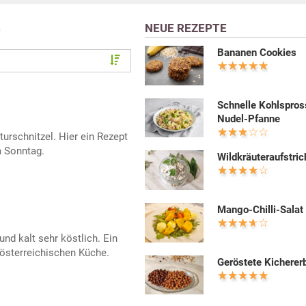
NEUE REZEPTE
)
Bananen Cookies
Schnelle Kohlspros
Nudel-Pfanne
urschnitzel. Hier ein Rezept
m Sonntag.
Wildkräuteraufstric
Mango-Chilli-Salat
nd kalt sehr köstlich. Ein
-österreichischen Küche.
Geröstete Kicherer