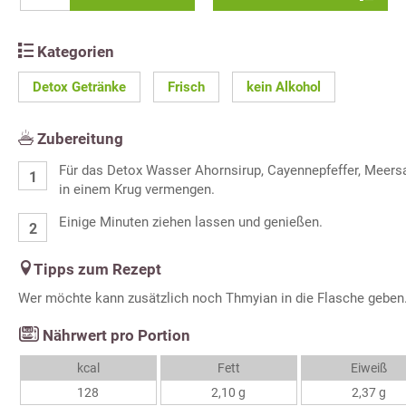
Kategorien
Detox Getränke
Frisch
kein Alkohol
Zubereitung
Für das Detox Wasser Ahornsirup, Cayennepfeffer, Meersa
in einem Krug vermengen.
Einige Minuten ziehen lassen und genießen.
Tipps zum Rezept
Wer möchte kann zusätzlich noch Thmyian in die Flasche geben
Nährwert pro Portion
kcal
Fett
Eiweiß
128
2,10 g
2,37 g