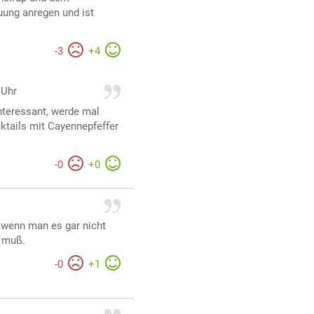
uung anregen und ist
-
3
+
4
 Uhr
nteressant, werde mal
tails mit Cayennepfeffer
-
0
+
0
s wenn man es gar nicht
" muß.
-
0
+
1