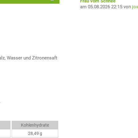
Frau vom Schnee
am 05.08.2026 22:15 von
jo
lz, Wasser und Zitronensaft
.
Kohlenhydrate
28,49 g