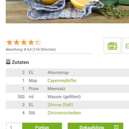
Bewertung: Ø
4,4
(
154
Stimmen)
Zutaten
3
EL
Ahornsirup
1
Msp
Cayennepfeffer
1
Prise
Meersalz
500
ml
Wasser (gefiltert)
3
EL
Zitrone (Saft)
4
Stk
Zitronenscheiben
Portion
Einkaufsliste