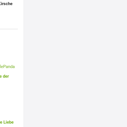
Kirsche
tlePanda
e der
e Liebe