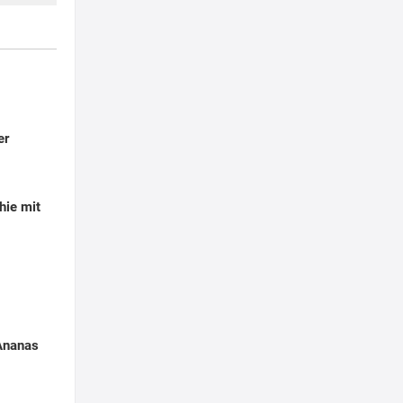
er
hie mit
Ananas