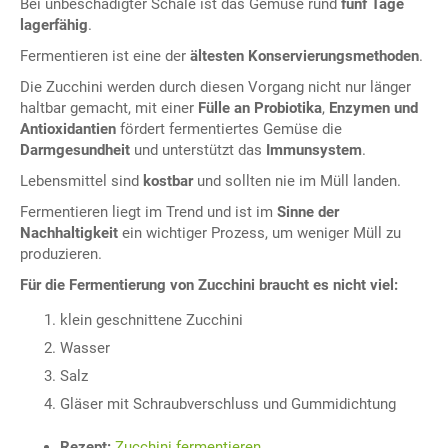
Bei unbeschädigter Schale ist das Gemüse rund
fünf Tage
lagerfähig
.
Fermentieren ist eine der
ältesten Konservierungsmethoden
.
Die Zucchini werden durch diesen Vorgang nicht nur länger
haltbar gemacht, mit einer
Fülle an Probiotika
,
Enzymen und
Antioxidantien
fördert fermentiertes Gemüse die
Darmgesundheit
und unterstützt das
Immunsystem
.
Lebensmittel sind
kostbar
und sollten nie im Müll landen.
Fermentieren liegt im Trend und ist im
Sinne der
Nachhaltigkeit
ein wichtiger Prozess, um weniger Müll zu
produzieren.
Für die Fermentierung von Zucchini braucht es nicht viel:
klein geschnittene Zucchini
Wasser
Salz
Gläser mit Schraubverschluss und Gummidichtung
Rezept:
Zucchini fermentieren