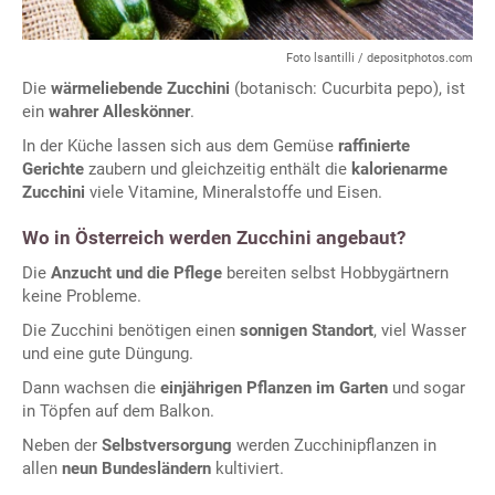
Foto lsantilli / depositphotos.com
Die
wärmeliebende Zucchini
(botanisch: Cucurbita pepo), ist
ein
wahrer Alleskönner
.
In der Küche lassen sich aus dem Gemüse
raffinierte
Gerichte
zaubern und gleichzeitig enthält die
kalorienarme
Zucchini
viele Vitamine, Mineralstoffe und Eisen.
Wo in Österreich werden Zucchini angebaut?
Die
Anzucht und die Pflege
bereiten selbst Hobbygärtnern
keine Probleme.
Die Zucchini benötigen einen
sonnigen Standort
, viel Wasser
und eine gute Düngung.
Dann wachsen die
einjährigen Pflanzen im Garten
und sogar
in Töpfen auf dem Balkon.
Neben der
Selbstversorgung
werden Zucchinipflanzen in
allen
neun Bundesländern
kultiviert.