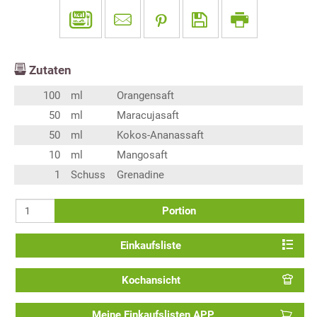
Zutaten
100
ml
Orangensaft
50
ml
Maracujasaft
50
ml
Kokos-Ananassaft
10
ml
Mangosaft
1
Schuss
Grenadine
Portion
Einkaufsliste
Kochansicht
Meine Einkaufslisten APP