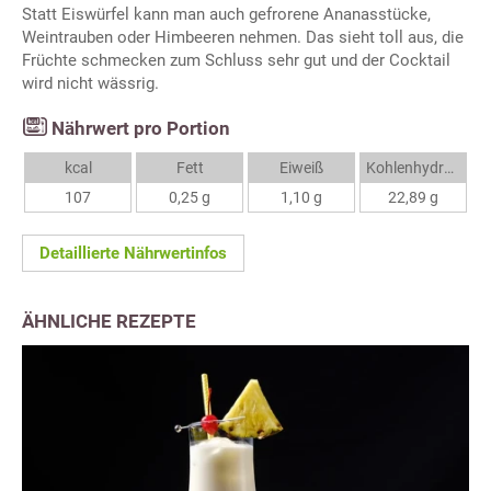
Statt Eiswürfel kann man auch gefrorene Ananasstücke,
Weintrauben oder Himbeeren nehmen. Das sieht toll aus, die
Früchte schmecken zum Schluss sehr gut und der Cocktail
wird nicht wässrig.
Nährwert pro Portion
kcal
Fett
Eiweiß
Kohlenhydrate
107
0,25 g
1,10 g
22,89 g
Detaillierte Nährwertinfos
ÄHNLICHE REZEPTE