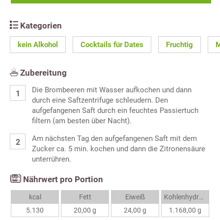
Kategorien
kein Alkohol
Cocktails für Dates
Fruchtig
M
Zubereitung
Die Brombeeren mit Wasser aufkochen und dann
durch eine Saftzentrifuge schleudern. Den
aufgefangenen Saft durch ein feuchtes Passiertuch
filtern (am besten über Nacht).
Am nächsten Tag den aufgefangenen Saft mit dem
Zucker ca. 5 min. kochen und dann die Zitronensäure
unterrühren.
Nährwert pro Portion
kcal
Fett
Eiweiß
Kohlenhydrate
5.130
20,00 g
24,00 g
1.168,00 g