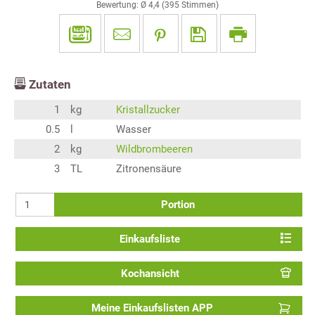
Bewertung: Ø
4,4
(
395
Stimmen)
Zutaten
1
kg
Kristallzucker
0.5
l
Wasser
2
kg
Wildbrombeeren
3
TL
Zitronensäure
Portion
Einkaufsliste
Kochansicht
Meine Einkaufslisten APP