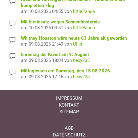
kompletten Flug
am 10.08.2026 04:55 von
littlePanda
Militäreinsatz wegen Sonnenfinsternis
am 10.08.2026 04:51 von
littlePanda
Whitney Houston wäre heute 63 Jahre alt geworden
am 09.08.2026 21:49 von
Ullis
Ehrentag der Kunst am 9. August
am 09.08.2026 18:04 von
hexy235
Mittagessen am Samstag, den 15.08.2026
am 09.08.2026 17:46 von
hexy235
IMPRESSUM
KONTAKT
SITEMAP
AGB
DATENSCHUTZ