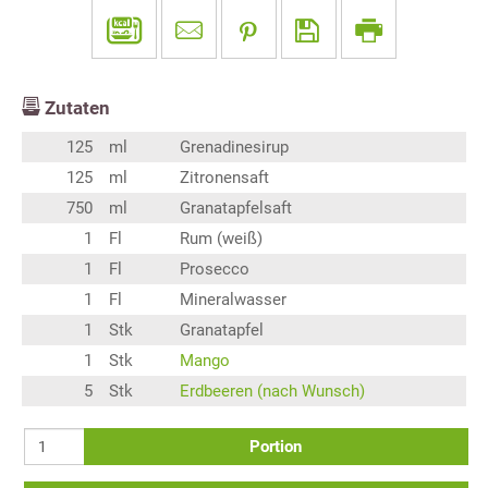
Zutaten
125
ml
Grenadinesirup
125
ml
Zitronensaft
750
ml
Granatapfelsaft
1
Fl
Rum (weiß)
1
Fl
Prosecco
1
Fl
Mineralwasser
1
Stk
Granatapfel
1
Stk
Mango
5
Stk
Erdbeeren (nach Wunsch)
Portion