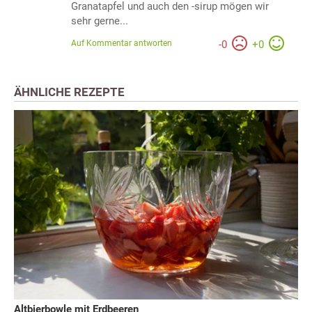
Granatapfel und auch den -sirup mögen wir
sehr gerne...
Auf Kommentar antworten
-
0
+
0
ÄHNLICHE REZEPTE
Altbierbowle mit Erdbeeren