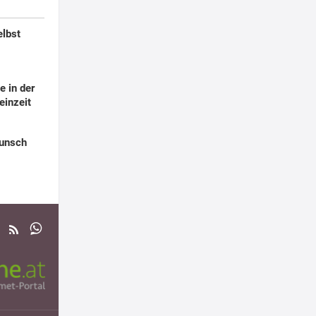
elbst
 in der
einzeit
Punsch