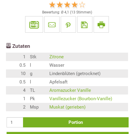
Bewertung: Ø
4,1
(
13
Stimmen)
Zutaten
1
Stk
Zitrone
0.5
l
Wasser
10
g
Lindenblüten (getrocknet)
0.5
l
Apfelsaft
4
TL
Aromazucker Vanille
1
Pk
Vanillezucker (Bourbon-Vanille)
2
Msp
Muskat (gerieben)
Portion