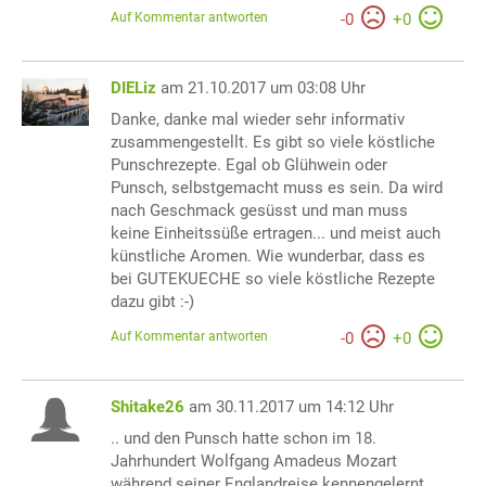
Auf Kommentar antworten
-
0
+
0
DIELiz
am 21.10.2017 um 03:08 Uhr
Danke, danke mal wieder sehr informativ
zusammengestellt. Es gibt so viele köstliche
Punschrezepte. Egal ob Glühwein oder
Punsch, selbstgemacht muss es sein. Da wird
nach Geschmack gesüsst und man muss
keine Einheitssüße ertragen... und meist auch
künstliche Aromen. Wie wunderbar, dass es
bei GUTEKUECHE so viele köstliche Rezepte
dazu gibt :-)
Auf Kommentar antworten
-
0
+
0
Shitake26
am 30.11.2017 um 14:12 Uhr
.. und den Punsch hatte schon im 18.
Jahrhundert Wolfgang Amadeus Mozart
während seiner Englandreise kennengelernt,