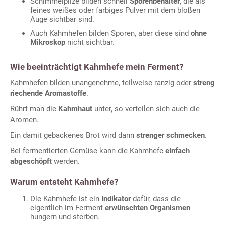
Schimmelpilze bilden schnell
Sporenbehälter
, die als
feines weißes oder farbiges Pulver mit dem bloßen
Auge sichtbar sind.
Auch Kahmhefen bilden Sporen, aber diese sind
ohne
Mikroskop
nicht sichtbar.
Wie beeinträchtigt Kahmhefe mein Ferment?
Kahmhefen bilden unangenehme, teilweise ranzig oder
streng
riechende Aromastoffe
.
Rührt man die
Kahmhaut
unter, so verteilen sich auch die
Aromen.
Ein damit gebackenes Brot wird dann
strenger schmecken
.
Bei fermentierten Gemüse kann die Kahmhefe
einfach
abgeschöpft
werden.
Warum entsteht Kahmhefe?
Die Kahmhefe ist ein
Indikator
dafür, dass die
eigentlich im Ferment
erwünschten Organismen
hungern und sterben.