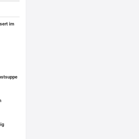
sert im
bstsuppe
n
ig