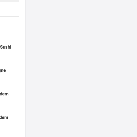
t
-Sushi
gne
 dem
 dem