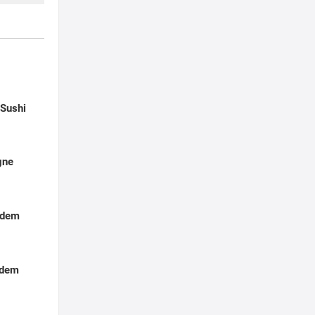
t
-Sushi
gne
 dem
 dem