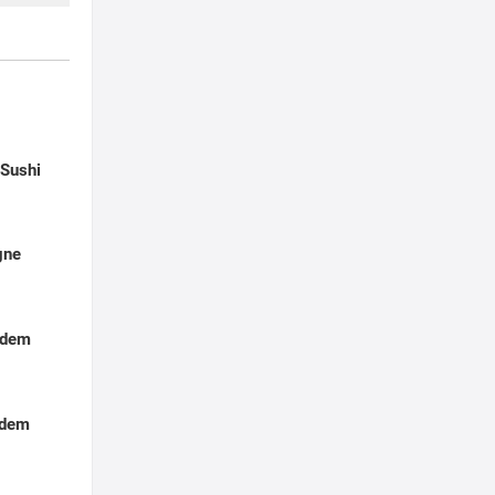
t
-Sushi
gne
 dem
 dem