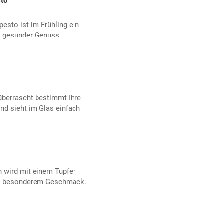
sto
esto ist im Frühling ein
t gesunder Genuss
berrascht bestimmt Ihre
und sieht im Glas einfach
.
h wird mit einem Tupfer
mit besonderem Geschmack.