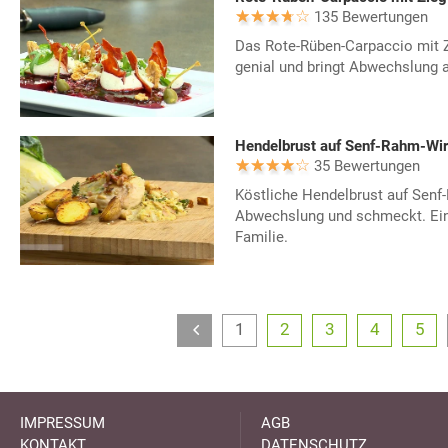
135 Bewertungen
Das Rote-Rüben-Carpaccio mit 
genial und bringt Abwechslung a
Hendelbrust auf Senf-Rahm-Wir
35 Bewertungen
Köstliche Hendelbrust auf Senf
Abwechslung und schmeckt. Ein 
Familie.
1
2
3
4
5
IMPRESSUM
AGB
KONTAKT
DATENSCHUTZ