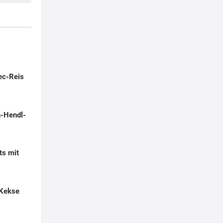
ec-Reis
n-Hendl-
ts mit
 Kekse