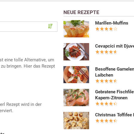
NEUE REZEPTE
Marillen-Muffins
Cevapcici mit Djuv
t eine tolle Alternative, um
zu bringen. Hier das Rezept
Besoffene Garnele
Laibchen
Gebratene Fischfile
Kapern-Zitronen
l Rezept wird in der
rviert.
Christmas Toffifee