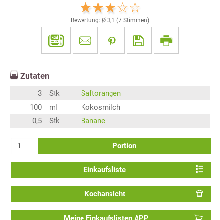
Bewertung: Ø
3,1
(
7
Stimmen)
Zutaten
3
Stk
Saftorangen
100
ml
Kokosmilch
0,5
Stk
Banane
Portion
Einkaufsliste
Kochansicht
Meine Einkaufslisten APP