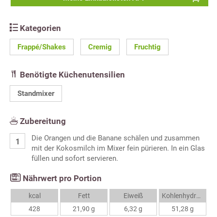
Kategorien
Frappé/Shakes
Cremig
Fruchtig
Benötigte Küchenutensilien
Standmixer
Zubereitung
Die Orangen und die Banane schälen und zusammen
mit der Kokosmilch im Mixer fein pürieren. In ein Glas
füllen und sofort servieren.
Nährwert pro Portion
kcal
Fett
Eiweiß
Kohlenhydrate
428
21,90 g
6,32 g
51,28 g