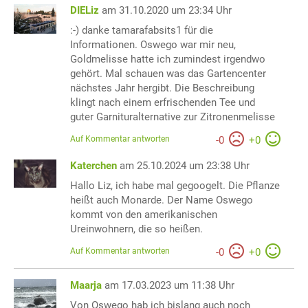
DIELiz
am 31.10.2020 um 23:34 Uhr
:-) danke tamarafabsits1 für die
Informationen. Oswego war mir neu,
Goldmelisse hatte ich zumindest irgendwo
gehört. Mal schauen was das Gartencenter
nächstes Jahr hergibt. Die Beschreibung
klingt nach einem erfrischenden Tee und
guter Garnituralternative zur Zitronenmelisse
Auf Kommentar antworten
-
0
+
0
Katerchen
am 25.10.2024 um 23:38 Uhr
Hallo Liz, ich habe mal gegoogelt. Die Pflanze
heißt auch Monarde. Der Name Oswego
kommt von den amerikanischen
Ureinwohnern, die so heißen.
Auf Kommentar antworten
-
0
+
0
Maarja
am 17.03.2023 um 11:38 Uhr
Von Oswego hab ich bislang auch noch