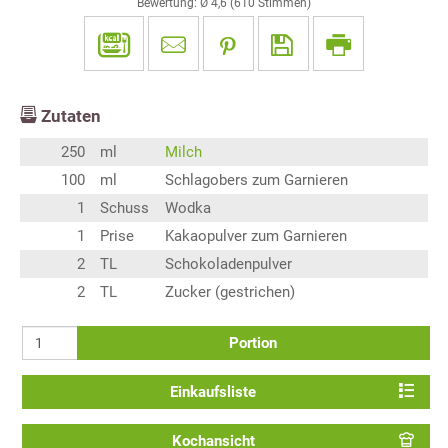
Bewertung: Ø
4,6
(
610
Stimmen)
Zutaten
250
ml
Milch
100
ml
Schlagobers zum Garnieren
1
Schuss
Wodka
1
Prise
Kakaopulver zum Garnieren
2
TL
Schokoladenpulver
2
TL
Zucker (gestrichen)
Portion
Einkaufsliste
Kochansicht