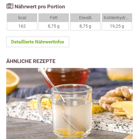
Nährwert pro Portion
kcal
Fett
Eiweiß
Kohlenhydrate
162
8,75 g
8,75 g
19,25 g
Detaillierte Nährwertinfos
ÄHNLICHE REZEPTE