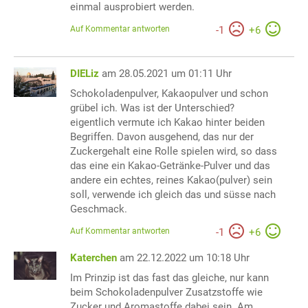
einmal ausprobiert werden.
Auf Kommentar antworten
-
1
+
6
DIELiz
am 28.05.2021 um 01:11 Uhr
Schokoladenpulver, Kakaopulver und schon
grübel ich. Was ist der Unterschied?
eigentlich vermute ich Kakao hinter beiden
Begriffen. Davon ausgehend, das nur der
Zuckergehalt eine Rolle spielen wird, so dass
das eine ein Kakao-Getränke-Pulver und das
andere ein echtes, reines Kakao(pulver) sein
soll, verwende ich gleich das und süsse nach
Geschmack.
Auf Kommentar antworten
-
1
+
6
Katerchen
am 22.12.2022 um 10:18 Uhr
Im Prinzip ist das fast das gleiche, nur kann
beim Schokoladenpulver Zusatzstoffe wie
Zucker und Aromastoffe dabei sein. Am