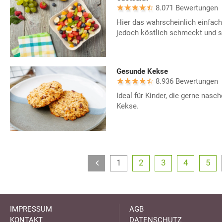
8.071 Bewertungen
Hier das wahrscheinlich einfach
jedoch köstlich schmeckt und s
Gesunde Kekse
8.936 Bewertungen
Ideal für Kinder, die gerne nasc
Kekse.
1
2
3
4
5
IMPRESSUM
AGB
KONTAKT
DATENSCHUTZ