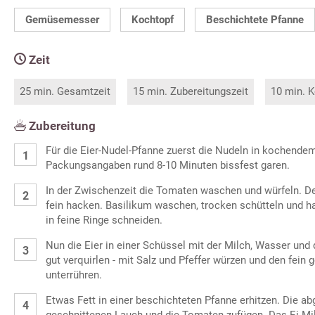
Gemüsemesser
Kochtopf
Beschichtete Pfanne
Zeit
25 min. Gesamtzeit
15 min. Zubereitungszeit
10 min. K
Zubereitung
Für die Eier-Nudel-Pfanne zuerst die Nudeln in kochend
Packungsangaben rund 8-10 Minuten bissfest garen.
In der Zwischenzeit die Tomaten waschen und würfeln. D
fein hacken. Basilikum waschen, trocken schütteln und 
in feine Ringe schneiden.
Nun die Eier in einer Schüssel mit der Milch, Wasser un
gut verquirlen - mit Salz und Pfeffer würzen und den fein
unterrühren.
Etwas Fett in einer beschichteten Pfanne erhitzen. Die ab
geschnittenen Lauch und die Tomaten zufügen. Das Ei-Mi