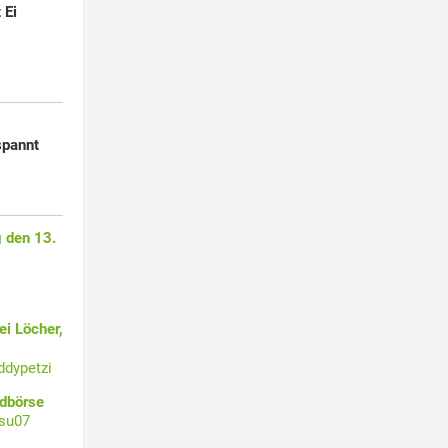
 Ei
spannt
 den 13.
i Löcher,
ddypetzi
ldbörse
su07