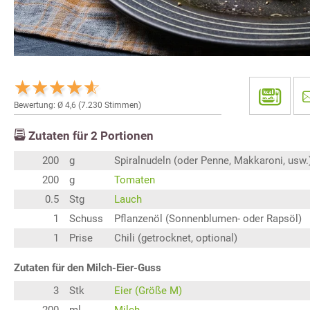
Bewertung: Ø
4,6
(
7.230
Stimmen)
Zutaten für
2
Portionen
200
g
Spiralnudeln (oder Penne, Makkaroni, usw.
200
g
Tomaten
0.5
Stg
Lauch
1
Schuss
Pflanzenöl (Sonnenblumen- oder Rapsöl)
1
Prise
Chili (getrocknet, optional)
Zutaten für den Milch-Eier-Guss
3
Stk
Eier (Größe M)
200
ml
Milch