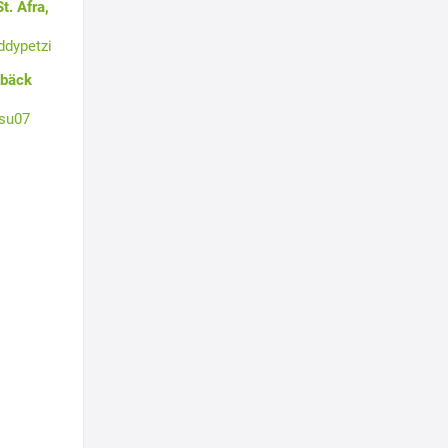
t. Afra,
ddypetzi
ebäck
su07