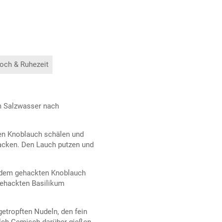
och & Ruhezeit
em Salzwasser nach
en Knoblauch schälen und
hacken. Den Lauch putzen und
d dem gehackten Knoblauch
 gehackten Basilikum
getropften Nudeln, den fein
lch-Gemisch darüber gießen