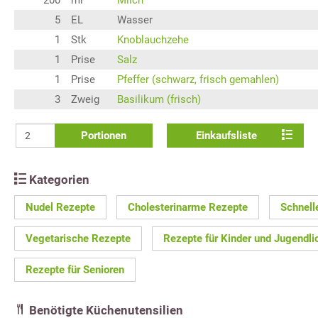
5
EL
Wasser
1
Stk
Knoblauchzehe
1
Prise
Salz
1
Prise
Pfeffer (schwarz, frisch gemahlen)
3
Zweig
Basilikum (frisch)
Portionen
Einkaufsliste
Kategorien
Nudel Rezepte
Cholesterinarme Rezepte
Schnell
Vegetarische Rezepte
Rezepte für Kinder und Jugendli
Rezepte für Senioren
Benötigte Küchenutensilien