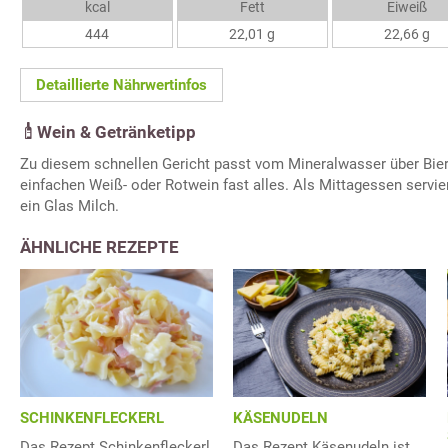
kcal
Fett
Eiweiß
444
22,01 g
22,66 g
Detaillierte Nährwertinfos
Wein & Getränketipp
Zu diesem schnellen Gericht passt vom Mineralwasser über Bie
einfachen Weiß- oder Rotwein fast alles. Als Mittagessen servie
ein Glas Milch.
ÄHNLICHE REZEPTE
SCHINKENFLECKERL
KÄSENUDELN
Das Rezept Schinkenfleckerl
Das Rezept Käsenudeln ist