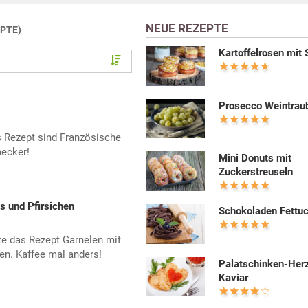
NEUE REZEPTE
EPTE)
Kartoffelrosen mit
Prosecco Weintrau
 Rezept sind Französische
ecker!
Mini Donuts mit
Zuckerstreuseln
os und Pfirsichen
Schokoladen Fettu
rte das Rezept Garnelen mit
hen. Kaffee mal anders!
Palatschinken-Her
Kaviar