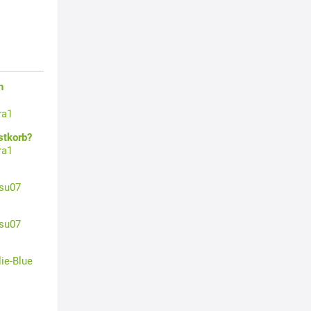
n
ra1
stkorb?
ra1
su07
su07
lie-Blue