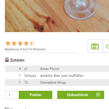
Bewertung: Ø
4,4
(
14
Stimmen)
Zutaten
4
cl
Amer Picon
1
Schuss
dunkles Bier zum Auffüllen
1
TL
Grenadine-Sirup
Portion
Einkaufsliste