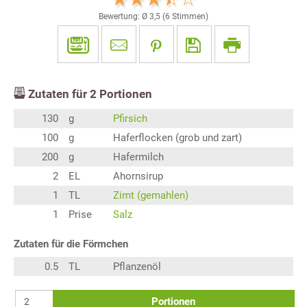
Bewertung: Ø
3,5
(
6
Stimmen)
Zutaten für
2
Portionen
130
g
Pfirsich
100
g
Haferflocken (grob und zart)
200
g
Hafermilch
2
EL
Ahornsirup
1
TL
Zimt (gemahlen)
1
Prise
Salz
Zutaten für die Förmchen
0.5
TL
Pflanzenöl
Portionen