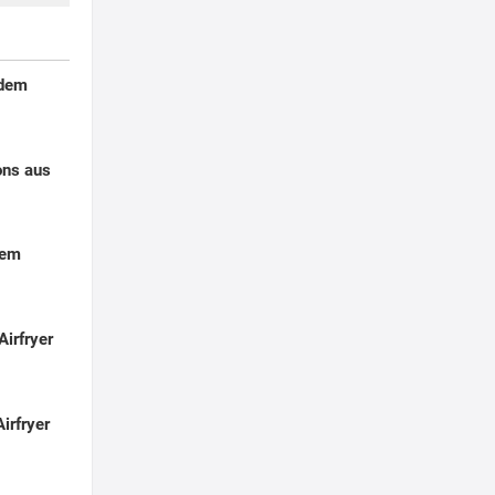
 dem
ons aus
dem
Airfryer
irfryer