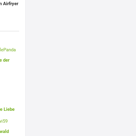
 Airfryer
tlePanda
e der
e Liebe
wi59
swald