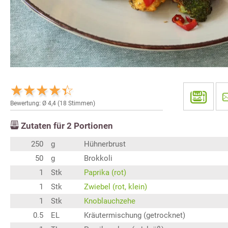
Bewertung: Ø
4,4
(
18
Stimmen)
Zutaten für
2
Portionen
250
g
Hühnerbrust
50
g
Brokkoli
1
Stk
Paprika (rot)
1
Stk
Zwiebel (rot, klein)
1
Stk
Knoblauchzehe
0.5
EL
Kräutermischung (getrocknet)