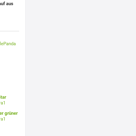
auf aus
tlePanda
tar
ra1
er grüner
ra1