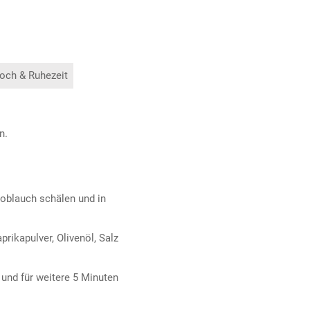
och & Ruhezeit
n.
noblauch schälen und in
rikapulver, Olivenöl, Salz
 und für weitere 5 Minuten