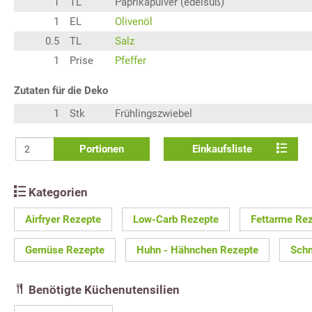
1
TL
Paprikapulver (edelsüß)
1
EL
Olivenöl
0.5
TL
Salz
1
Prise
Pfeffer
Zutaten für die Deko
1
Stk
Frühlingszwiebel
Portionen
Einkaufsliste
Kategorien
Airfryer Rezepte
Low-Carb Rezepte
Fettarme Re
Gemüse Rezepte
Huhn - Hähnchen Rezepte
Schn
Benötigte Küchenutensilien