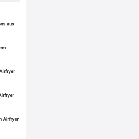
ons aus
dem
Airfryer
irfryer
 Airfryer