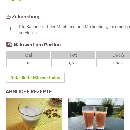
Milch
Zubereitung
Die Banane mit der Milch in einen Mixbecher geben und pür
servieren.
Nährwert pro Portion
kcal
Fett
Eiweiß
108
0,24 g
1,44 g
Detaillierte Nährwertinfos
ÄHNLICHE REZEPTE