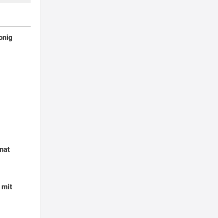
onig
nat
 mit