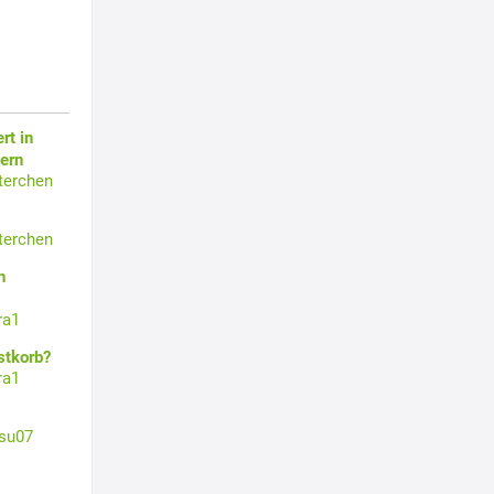
rt in
ern
terchen
terchen
n
ra1
stkorb?
ra1
su07