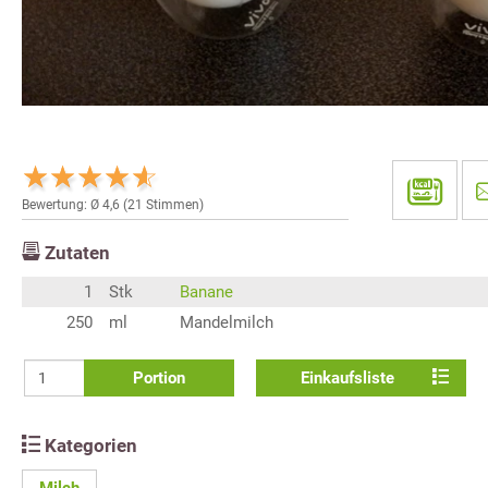
Bewertung: Ø
4,6
(
21
Stimmen)
Zutaten
1
Stk
Banane
250
ml
Mandelmilch
Portion
Einkaufsliste
Kategorien