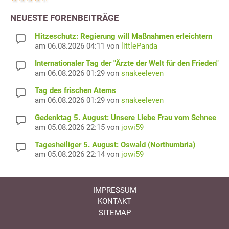
NEUESTE FORENBEITRÄGE
Hitzeschutz: Regierung will Maßnahmen erleichtern
am 06.08.2026 04:11 von
littlePanda
Internationaler Tag der "Ärzte der Welt für den Frieden"
am 06.08.2026 01:29 von
snakeeleven
Tag des frischen Atems
am 06.08.2026 01:29 von
snakeeleven
Gedenktag 5. August: Unsere Liebe Frau vom Schnee
am 05.08.2026 22:15 von
jowi59
Tagesheiliger 5. August: Oswald (Northumbria)
am 05.08.2026 22:14 von
jowi59
IMPRESSUM
KONTAKT
SITEMAP