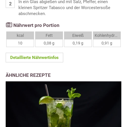
In ein Glas abgießen und mit Salz, Pfeffer, einen
kleinen Spritzer Tabasco und der Worcestersoße
abschmecken.
Nährwert pro Portion
kcal
Fett
Eiweiß
Kohlenhydrate
10
0,08 g
0,19 g
0,91 g
Detaillierte Nährwertinfos
ÄHNLICHE REZEPTE