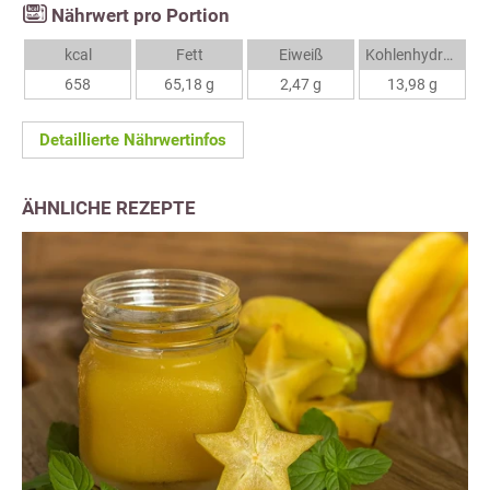
Nährwert pro Portion
kcal
Fett
Eiweiß
Kohlenhydrate
658
65,18 g
2,47 g
13,98 g
Detaillierte Nährwertinfos
ÄHNLICHE REZEPTE