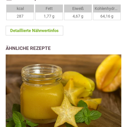
kcal
Fett
Eiweiß
Kohlenhydrate
287
1,77 g
4,67 g
64,16 g
Detaillierte Nährwertinfos
ÄHNLICHE REZEPTE