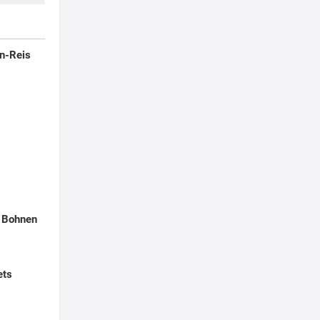
en-Reis
 Bohnen
ets