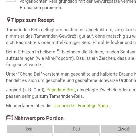
vorgekochten Reis gründlich mit der Gewürzpaste vermen
Erdnüssen garnieren.
Tipps zum Rezept
Tamarinden-Reis gelingt am besten mit abgekühltem, vorgekoch
nimmt er das Tamarinden-Gewürzöl gut auf, ohne matschig zu w
sich Basmatireis oder mittelkörniger Reis. Er sollte locker und ni
Beim Erhitzen in heißem Öl beginnen die kleinen, runden Senfsa
aufzuspringen (wie Mini-Popcorn). Das ist ein Zeichen, dass sie
freigesetzt wurde.
Unter "Chana Dal" versteht man geschälte und halbierte Braune K
handelt es sich um geschälte und gespaltene Schwarze Urdbohn
Joghurt (z. B. Curd),
Papadam Brot
, eingelegte Zwiebeln oder ei
passen sehr gut zum Tamarinden-Reis.
Mehr erfahren über die
Tamarinde - Fruchtige Säure
.
Nährwert pro Portion
kcal
Fett
Eiweiß