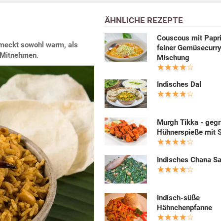
ÄHNLICHE REZEPTE
Couscous mit Papri
hmeckt sowohl warm, als
feiner Gemüsecurr
m Mitnehmen.
Mischung
Indisches Dal
Murgh Tikka - gegri
Hühnerspieße mit S
Indisches Chana S
Indisch-süße
Hähnchenpfanne