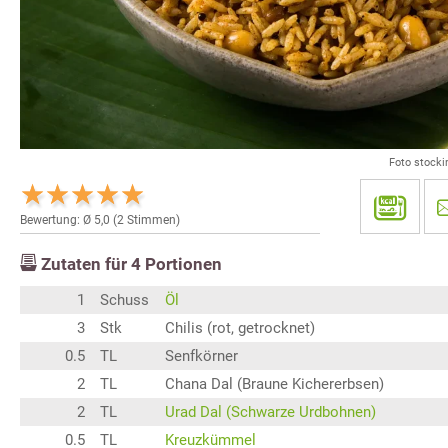
Foto stock
Bewertung: Ø
5,0
(
2
Stimmen)
Zutaten für
4
Portionen
1
Schuss
Öl
3
Stk
Chilis (rot, getrocknet)
0.5
TL
Senfkörner
2
TL
Chana Dal (Braune Kichererbsen)
2
TL
Urad Dal (Schwarze Urdbohnen)
0.5
TL
Kreuzkümmel