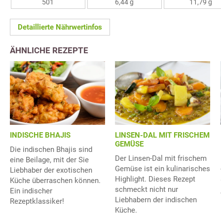
501
6,44 g
11,79 g
Detaillierte Nährwertinfos
ÄHNLICHE REZEPTE
LINSEN-DAL MIT FRISCHEM
INDISCHE BHAJIS
GEMÜSE
Die indischen Bhajis sind
Der Linsen-Dal mit frischem
eine Beilage, mit der Sie
Gemüse ist ein kulinarisches
Liebhaber der exotischen
Highlight. Dieses Rezept
Küche überraschen können.
schmeckt nicht nur
Ein indischer
Liebhabern der indischen
Rezeptklassiker!
Küche.