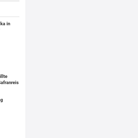
ka in
y
llte
afranreis
ag