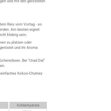
gen und mit den gerösteten
tem Reis vom Vortag - so
erden. Am besten eignet
cht klebrig sein.
men zu platzen oder
 geröstet und ihr Aroma
ichererbsen. Bei "Urad Dal"
en.
n einfaches Kokos-Chutney
Kohlenhydrate