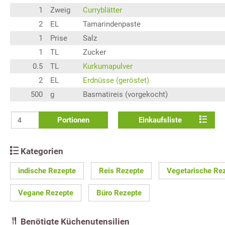
1
Zweig
Curryblätter
2
EL
Tamarindenpaste
1
Prise
Salz
1
TL
Zucker
0.5
TL
Kurkumapulver
2
EL
Erdnüsse (geröstet)
500
g
Basmatireis (vorgekocht)
Portionen
Einkaufsliste
Kategorien
indische Rezepte
Reis Rezepte
Vegetarische Re
Vegane Rezepte
Büro Rezepte
Benötigte Küchenutensilien