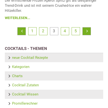
Der erfrischende Frozen Aperol Spritz gilt als diesjähriger
Trend-Drink und ist mit seinem Crushed-Ice ein wahrer
Hitzekiller.
WEITERLESEN...
1
2
3
4
5
COCKTAILS - THEMEN
neue Cocktail Rezepte
Kategorien
Charts
Cocktail Zutaten
Cocktail Wissen
Promillerechner