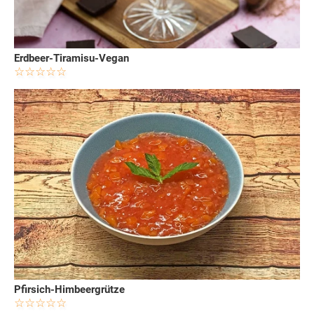
Erdbeer-Tiramisu-Vegan
Pfirsich-Himbeergrütze